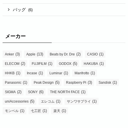
バッグ
(6)
メーカー
(3)
(13)
(2)
(1)
Anker
Apple
Beats by Dr. Dre
CASIO
(2)
(1)
(5)
(1)
ELECOM
FUJIFILM
GODOX
HAKUBA
(1)
(1)
(1)
(1)
HHKB
Incase
Luminar
Manfrotto
(1)
(5)
(3)
(1)
Panasonic
Peak Design
Raspberry Pi
Sandisk
(2)
(6)
(1)
SIGMA
SONY
THE NORTH FACE
(5)
(1)
(1)
uniAccessories
エレコム
サンワサプライ
(1)
(1)
(1)
モンベル
七工匠
楽天