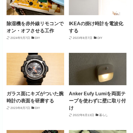
除湿機を赤外線リモコンで
IKEAの掛け時計を電波化
オン・オフさせる工作
する
2024年5月7日
DIY
2023年8月7日
DIY
ガラス面にキズがついた腕
Anker Eufy Lumiを両面テ
時計の表面を研磨する
ープを使わずに壁に取り付
け
2023年8月7日
DIY
2022年6月13日
暮らし