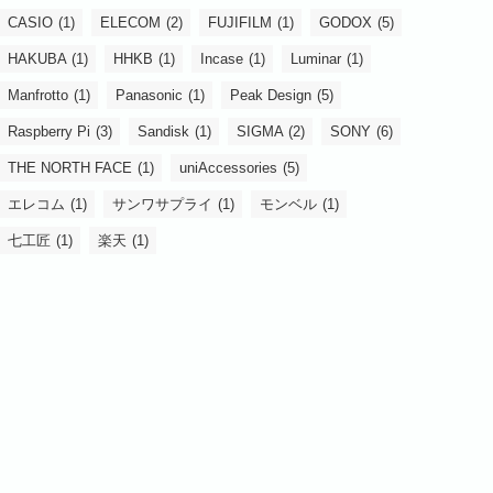
CASIO
(1)
ELECOM
(2)
FUJIFILM
(1)
GODOX
(5)
HAKUBA
(1)
HHKB
(1)
Incase
(1)
Luminar
(1)
Manfrotto
(1)
Panasonic
(1)
Peak Design
(5)
Raspberry Pi
(3)
Sandisk
(1)
SIGMA
(2)
SONY
(6)
THE NORTH FACE
(1)
uniAccessories
(5)
エレコム
(1)
サンワサプライ
(1)
モンベル
(1)
七工匠
(1)
楽天
(1)