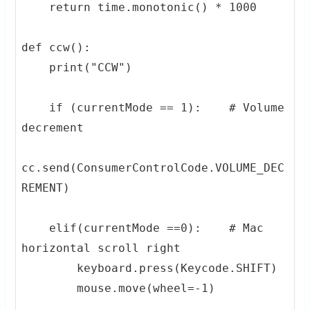
    return time.monotonic() * 1000

def ccw():

    print("CCW")

    if (currentMode == 1):    # Volume 
decrement

cc.send(ConsumerControlCode.VOLUME_DEC
REMENT)

    elif(currentMode ==0):    # Mac 
horizontal scroll right

        keyboard.press(Keycode.SHIFT)

        mouse.move(wheel=-1)
