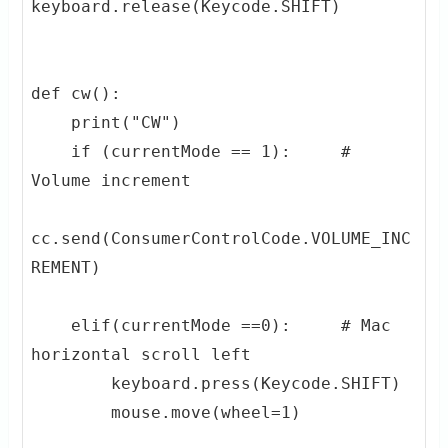
keyboard.release(Keycode.SHIFT)

def cw():

    print("CW")

    if (currentMode == 1):     # 
Volume increment

cc.send(ConsumerControlCode.VOLUME_INC
REMENT)         

    elif(currentMode ==0):     # Mac 
horizontal scroll left

        keyboard.press(Keycode.SHIFT)

        mouse.move(wheel=1)
