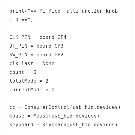
print("== Pi Pico multifunction knob 
1.0 ==")

CLK_PIN = board.GP4

DT_PIN = board.GP3

SW_PIN = board.GP2

clk_last = None

count = 0

totalMode = 2

currentMode = 0

cc = ConsumerControl(usb_hid.devices)

mouse = Mouse(usb_hid.devices)

keyboard = Keyboard(usb_hid.devices)
