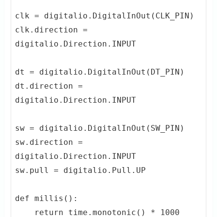
clk = digitalio.DigitalInOut(CLK_PIN)

clk.direction = 
digitalio.Direction.INPUT

dt = digitalio.DigitalInOut(DT_PIN)

dt.direction = 
digitalio.Direction.INPUT

sw = digitalio.DigitalInOut(SW_PIN)

sw.direction = 
digitalio.Direction.INPUT

sw.pull = digitalio.Pull.UP

def millis():

    return time.monotonic() * 1000
