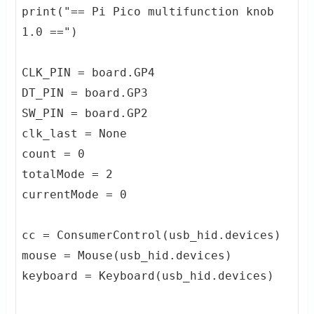
print("== Pi Pico multifunction knob 
1.0 ==")

CLK_PIN = board.GP4

DT_PIN = board.GP3

SW_PIN = board.GP2

clk_last = None

count = 0

totalMode = 2

currentMode = 0

cc = ConsumerControl(usb_hid.devices)

mouse = Mouse(usb_hid.devices)

keyboard = Keyboard(usb_hid.devices)
