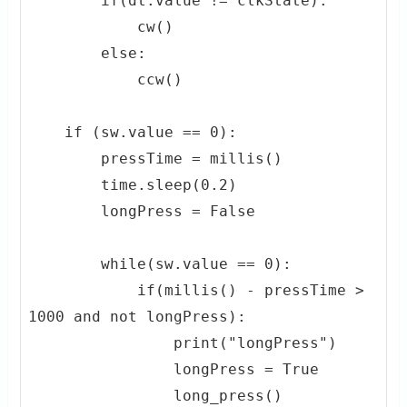
        if(dt.value != clkState):

            cw()

        else:

            ccw()

    if (sw.value == 0):

        pressTime = millis()

        time.sleep(0.2)

        longPress = False

        while(sw.value == 0):

            if(millis() - pressTime > 
1000 and not longPress):

                print("longPress")

                longPress = True

                long_press()
