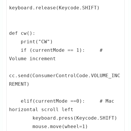
keyboard.release(Keycode.SHIFT)

def cw():

    print("CW")

    if (currentMode == 1):     # 
Volume increment

cc.send(ConsumerControlCode.VOLUME_INC
REMENT)         

    elif(currentMode ==0):     # Mac 
horizontal scroll left

        keyboard.press(Keycode.SHIFT)

        mouse.move(wheel=1)
