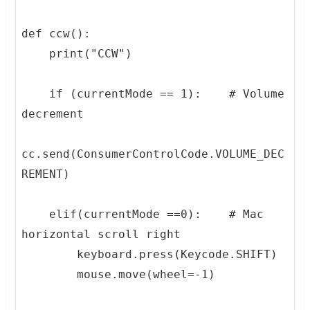
def ccw():

    print("CCW")

    if (currentMode == 1):    # Volume 
decrement

cc.send(ConsumerControlCode.VOLUME_DEC
REMENT)

    elif(currentMode ==0):    # Mac 
horizontal scroll right

        keyboard.press(Keycode.SHIFT)

        mouse.move(wheel=-1)
