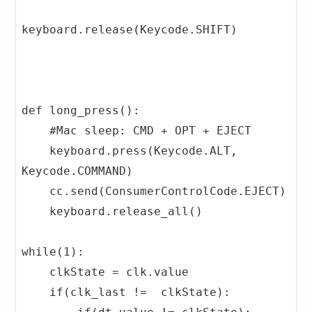
keyboard.release(Keycode.SHIFT)

def long_press():

    #Mac sleep: CMD + OPT + EJECT

    keyboard.press(Keycode.ALT, 
Keycode.COMMAND)  

    cc.send(ConsumerControlCode.EJECT)

    keyboard.release_all()

while(1):

    clkState = clk.value

    if(clk_last !=  clkState):
