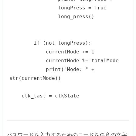
                longPress = True

                long_press()

        if (not longPress):

            currentMode += 1

            currentMode %= totalMode

            print("Mode: " + 
str(currentMode))

    clk_last = clkState

パスワードを入力するためのコードを任意の文字