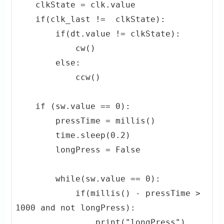
    clkState = clk.value

    if(clk_last !=  clkState):

        if(dt.value != clkState):

            cw()

        else:

            ccw()

    if (sw.value == 0):

        pressTime = millis()

        time.sleep(0.2)

        longPress = False

        while(sw.value == 0):

            if(millis() - pressTime > 
1000 and not longPress):

                print("longPress")
