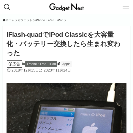
ホーム
ガジェット
iPhone・iPad・iPod
iFlash-quadでiPod Classicを大容量
化・バッテリー交換したら生まれ変わ
った
広告
iPhone・iPad・iPod
Apple
2018年12月15日
2023年11月24日