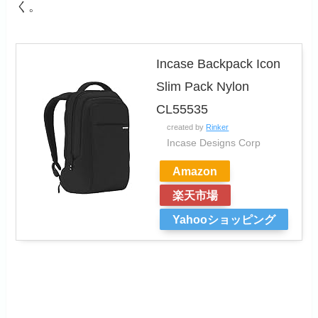
く。
Incase Backpack Icon
Slim Pack Nylon
CL55535
created by
Rinker
Incase Designs Corp
Amazon
楽天市場
Yahooショッピング