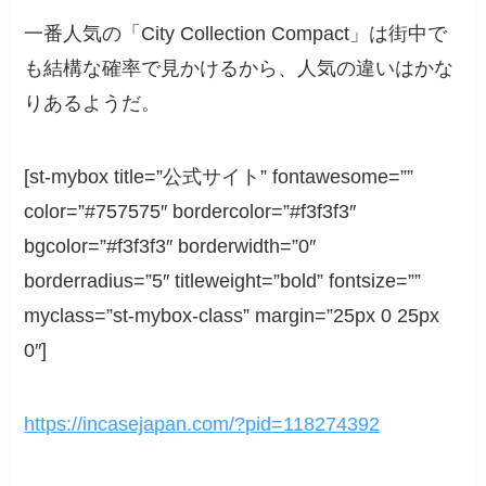
一番人気の「City Collection Compact」は街中で
も結構な確率で見かけるから、人気の違いはかな
りあるようだ。
[st-mybox title=”公式サイト” fontawesome=””
color=”#757575″ bordercolor=”#f3f3f3″
bgcolor=”#f3f3f3″ borderwidth=”0″
borderradius=”5″ titleweight=”bold” fontsize=””
myclass=”st-mybox-class” margin=”25px 0 25px
0″]
https://incasejapan.com/?pid=118274392