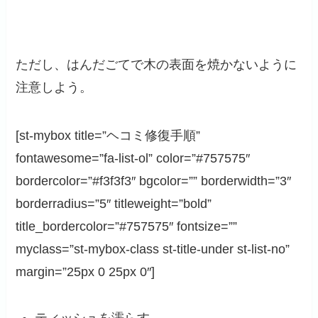
ただし、
はんだごてで木の表面を焼かないように
注意しよう
。
[st-mybox title=”ヘコミ修復手順”
fontawesome=”fa-list-ol” color=”#757575″
bordercolor=”#f3f3f3″ bgcolor=”” borderwidth=”3″
borderradius=”5″ titleweight=”bold”
title_bordercolor=”#757575″ fontsize=””
myclass=”st-mybox-class st-title-under st-list-no”
margin=”25px 0 25px 0″]